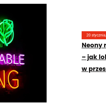
20 stycznia
Neony r
– jak l
w przes