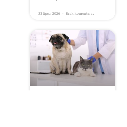
23 lipca, 2026
Brak komentarzy
Szczepienie psów i kotów
2026 przeciwko
wściekliźnie! Sprawdź
harmonogram w Twojej