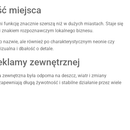
ść miejsca
 funkcję znacznie szerszą niż w dużych miastach. Staje się
i znakiem rozpoznawczym lokalnego biznesu.
 po nazwie, ale również po charakterystycznym neonie czy
zualna i dbałość o detale.
reklamy zewnętrznej
zewnętrzna była odporna na deszcz, wiatr i zmiany
apewniają długą żywotność i stabilne działanie przez wiele
ymaga częstych napraw ani wymiany, a jednocześnie przez
ju lokalnego biznesu