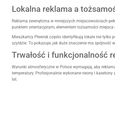
Lokalna reklama a tożsamo
Reklama zewnętrzna w mniejszych miejscowościach pełni
punktem orientacyjnym, elementem tożsamości miejsca 
Mieszkańcy Plewisk często identyfikują lokale nie tylko
szyldzie. To pokazuje, jak duże znaczenie ma spójność wi
Trwałość i funkcjonalność 
Warunki atmosferyczne w Polsce wymagają, aby reklama 
temperatury. Profesjonalnie wykonane neony i kasetony z
lat.
Dla przedsiębiorców oznacza to inwestycję, która nie w
długi czas skutecznie spełnia swoją funkcję promocyjną.
Reklama jako element rozwo