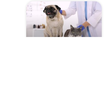
Szczepienie psów i kotów
2026 przeciwko
wściekliźnie! Sprawdź
harmonogram w Twojej
miejscowości!
CZYTAJ WIĘCEJ »