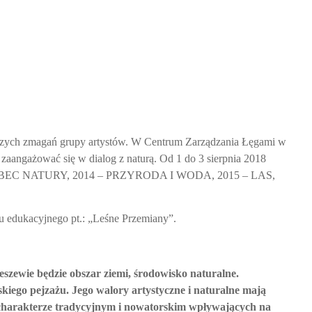
órczych zmagań grupy artystów. W Centrum Zarządzania Łęgami w
i zaangażować się w dialog z naturą. Od 1 do 3 sierpnia 2018
3 -WOBEC NATURY, 2014 – PRZYRODA I WODA, 2015 – LAS,
ktu edukacyjnego pt.: „Leśne Przemiany”.
eszewie będzie obszar ziemi, środowisko naturalne.
kiego pejzażu. Jego walory artystyczne i naturalne mają
 charakterze tradycyjnym i nowatorskim wpływających na