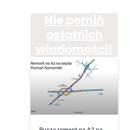
Nie pomiń
ostatnich
wiadomości!
Rusza remont na A2 na