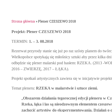
Strona główna
»
Plener CZESZEWO 2018
Projekt: Plener CZESZEWO 2018
TERMIN:
1. – 3. 08.2018
Rezerwat przyrody stanie się już po raz szósty planem do tw
Wielkopolsce spotykają się miłośnicy sztuki aby przez kilka dn
odbędzie się plener malarski pod hasłem: RZEKA. (201
2016 – ZWIERZĘ, 2017 – ŁĄKA).
Projekt spotkań artystycznych zawiera się w inicjatywie proje
Temat pleneru:
RZEKA w malarstwie i sztuce ziemi.
„
Obszarem działania tegorocznej edycji pleneru w Cz
Rzeka, łąka i las są nieodzownym elementem czeszews
zachęcić artystów do eksperymentowania. Działań o