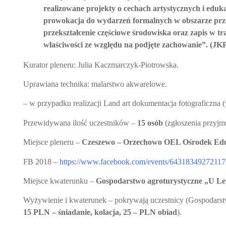
realizowane projekty o cechach artystycznych i eduk
prowokacja do wydarzeń formalnych w obszarze prze
przekształcenie częściowe środowiska oraz zapis w t
właściwości ze względu na podjęte zachowanie”. (JK
Kurator pleneru: Julia Kaczmarczyk-Piotrowska.
Uprawiana technika: malarstwo akwarelowe.
– w przypadku realizacji Land art dokumentacja fotograficzna (
Przewidywana ilość uczestników –
15 osób
(zgłoszenia przyjm
Miejsce pleneru –
Czeszewo – Orzechowo OEL Ośrodek Eduk
FB 2018 –
https://www.facebook.com/events/64318349272117
Miejsce kwaterunku –
Gospodarstwo agroturystyczne „U L
Wyżywienie i kwaterunek – pokrywają uczestnicy (Gospodarst
15 PLN – śniadanie, kolacja, 25 – PLN obiad
).