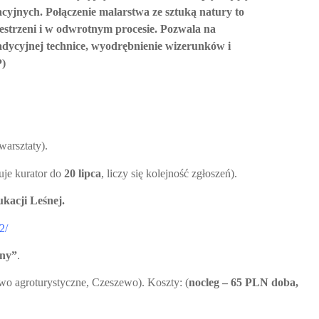
acyjnych. Połączenie malarstwa ze sztuką natury to
strzeni i w odwrotnym procesie. Pozwala na
radycyjnej technice, wyodrębnienie wizerunków i
P)
warsztaty).
uje kurator do
20 lipca
, liczy się kolejność zgłoszeń).
acji Leśnej.
2/
eny”
.
wo agroturystyczne, Czeszewo).
Koszty: (
nocleg – 65 PLN doba,