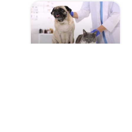
Szczepienie psów i kotów
2026 przeciwko
wściekliźnie! Sprawdź
harmonogram w Twojej
miejscowości!
CZYTAJ WIĘCEJ »