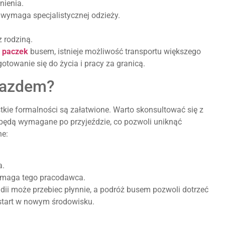
nienia.
a wymaga specjalistycznej odzieży.
z rodziną.
 paczek
busem, istnieje możliwość transportu większego
towanie się do życia i pracy za granicą.
yjazdem?
tkie formalności są załatwione. Warto skonsultować się z
będą wymagane po przyjeździe, co pozwoli uniknąć
ne:
a.
wymaga tego pracodawca.
dii może przebiec płynnie, a podróż busem pozwoli dotrzeć
 start w nowym środowisku.