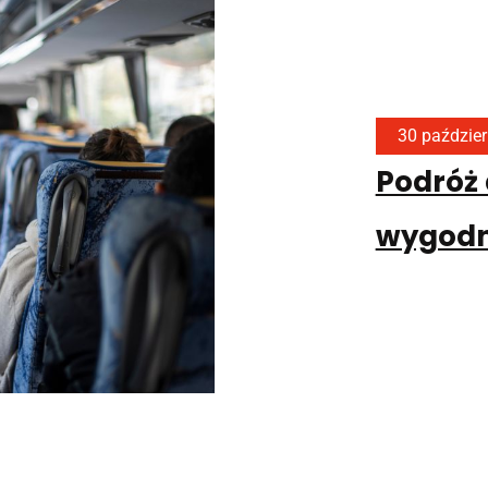
30 paździer
Podróż 
wygodny