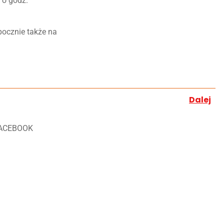
6 o godz.
ocznie także na
Dalej
ACEBOOK