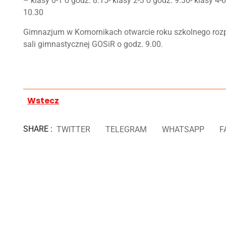
– klasy 0-1 o godz. 8.15- klasy 2-3 o godz. 9.30- klasy 4-
10.30
Gimnazjum w Komornikach otwarcie roku szkolnego rozp
sali gimnastycznej GOSiR o godz. 9.00.
Wstecz
SHARE :
TWITTER
TELEGRAM
WHATSAPP
F