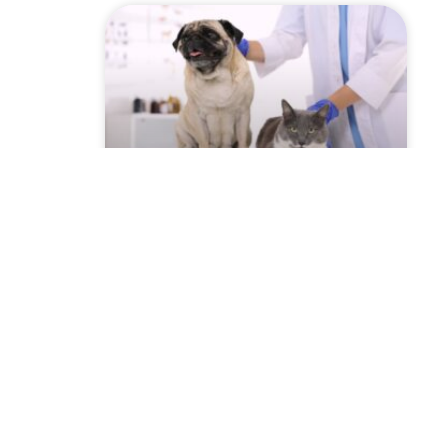
Szczepienie psów i kotów
2026 przeciwko
wściekliźnie! Sprawdź
harmonogram w Twojej
miejscowości!
CZYTAJ WIĘCEJ »