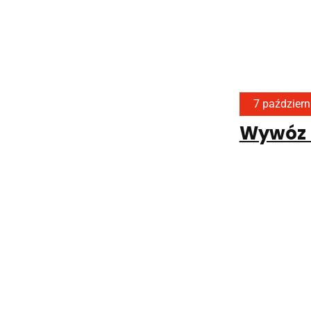
7 październ
Wywóz 