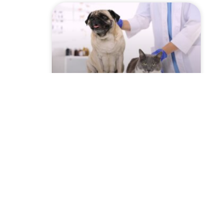
Szczepienie psów i kotów
2026 przeciwko
wściekliźnie! Sprawdź
harmonogram w Twojej
miejscowości!
CZYTAJ WIĘCEJ »