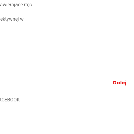
awierające rtęć
lektywnej w
Dalej
ACEBOOK