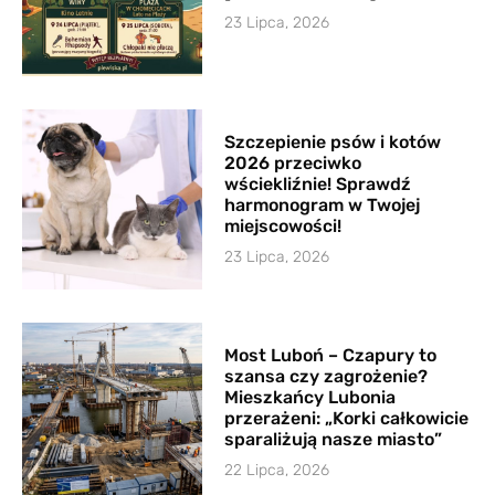
23 Lipca, 2026
Szczepienie psów i kotów
2026 przeciwko
wściekliźnie! Sprawdź
harmonogram w Twojej
miejscowości!
23 Lipca, 2026
Most Luboń – Czapury to
szansa czy zagrożenie?
Mieszkańcy Lubonia
przerażeni: „Korki całkowicie
sparaliżują nasze miasto”
22 Lipca, 2026