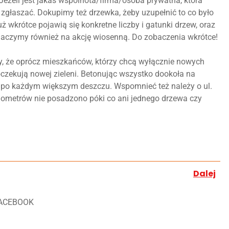
eżeli jest jakaś wspólnota/firma/osoba prywatna, która
zgłaszać. Dokupimy też drzewka, żeby uzupełnić to co było
ż wkrótce pojawią się konkretne liczby i gatunki drzew, oraz
znaczymy również na akcję wiosenną. Do zobaczenia wkrótce!
y, że oprócz mieszkańców, którzy chcą wyłącznie nowych
y oczekują nowej zieleni. Betonując wszystko dookoła na
j po każdym większym deszczu. Wspomnieć też należy o ul.
lometrów nie posadzono póki co ani jednego drzewa czy
Dalej
ACEBOOK