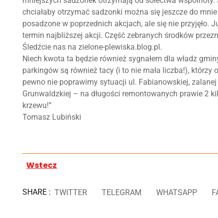
mniejszych sadzonek otrzymają od sołectwa wspólnoty. J
chciałaby otrzymać sadzonki można się jeszcze do mnie 
posadzone w poprzednich akcjach, ale się nie przyjęło. Ju
termin najbliższej akcji. Część zebranych środków prze
Śledźcie nas na zielone-plewiska.blog.pl.
Niech kwota ta będzie również sygnałem dla władz gmin
parkingów są również tacy (i to nie mała liczba!), którz
pewno nie poprawimy sytuacji ul. Fabianowskiej, zalane
Grunwaldzkiej – na długości remontowanych prawie 2 ki
krzewu!”
Tomasz Lubiński
Wstecz
SHARE :
TWITTER
TELEGRAM
WHATSAPP
F