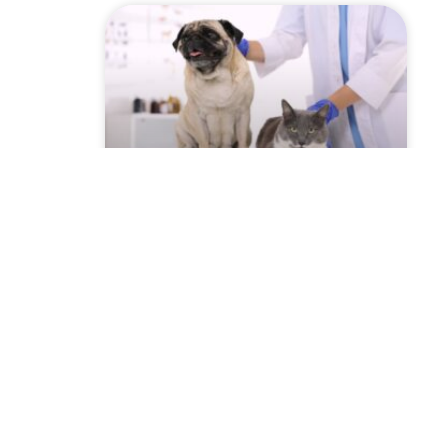
Szczepienie psów i kotów
2026 przeciwko
wściekliźnie! Sprawdź
harmonogram w Twojej
miejscowości!
CZYTAJ WIĘCEJ »