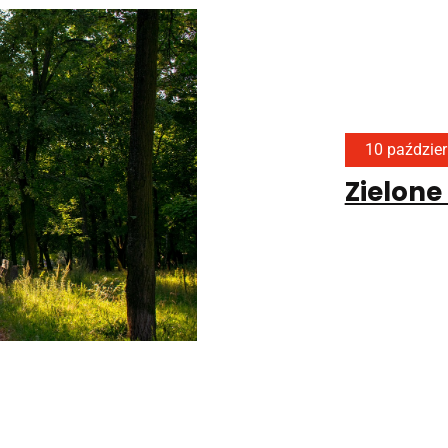
10 paździer
Zielone