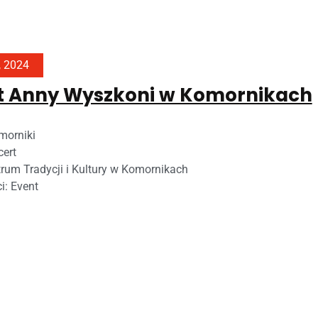
, 2024
t Anny Wyszkoni w Komornikach
morniki
ert
rum Tradycji i Kultury w Komornikach
ci:
Event