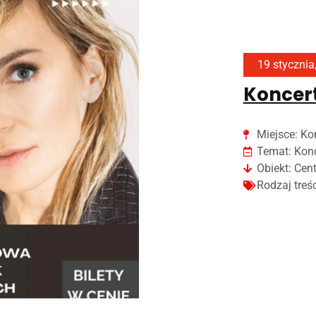
19 stycznia
Koncer
Miejsce:
Ko
Temat:
Konc
Obiekt:
Cent
Rodzaj treś