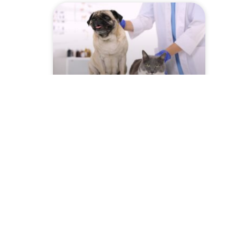
Szczepienie psów i kotów
2026 przeciwko
wściekliźnie! Sprawdź
harmonogram w Twojej
miejscowości!
CZYTAJ WIĘCEJ »