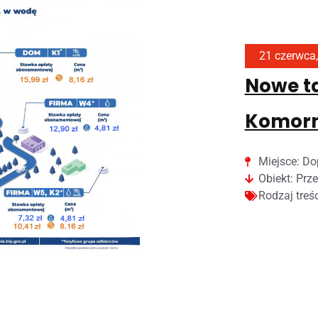
21 czerwca
Nowe ta
Komorn
Miejsce:
Do
Obiekt:
Prze
Rodzaj treś