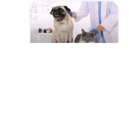
Szczepienie psów i kotów
2026 przeciwko
wściekliźnie! Sprawdź
harmonogram w Twojej
miejscowości!
CZYTAJ WIĘCEJ »