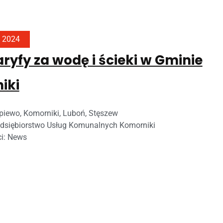
, 2024
ryfy za wodę i ścieki w Gminie
iki
piewo
,
Komorniki
,
Luboń
,
Stęszew
dsiębiorstwo Usług Komunalnych Komorniki
ci:
News