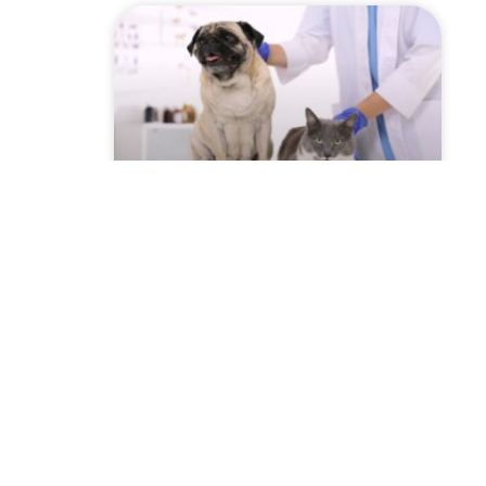
Szczepienie psów i kotów
2026 przeciwko
wściekliźnie! Sprawdź
harmonogram w Twojej
miejscowości!
CZYTAJ WIĘCEJ »