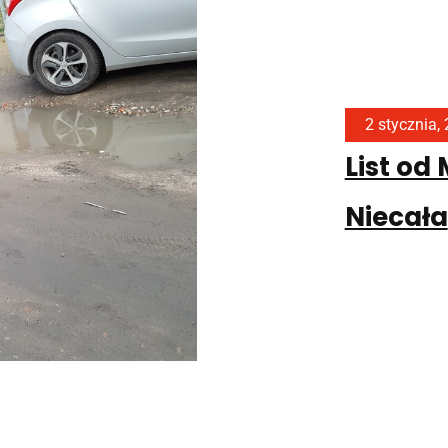
2 stycznia,
List od
Niecała