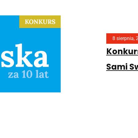
8 sierpnia,
Konkurs
Sami Sw