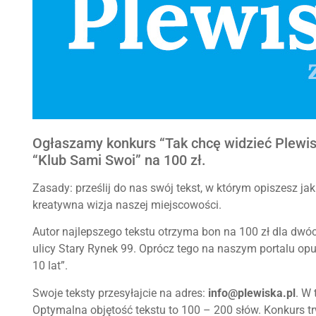
Ogłaszamy konkurs “Tak chcę widzieć Plewisk
“Klub Sami Swoi” na 100 zł.
Zasady: prześlij do nas swój tekst, w którym opiszesz jak
kreatywna wizja naszej miejscowości.
Autor najlepszego tekstu otrzyma bon na 100 zł dla dwó
ulicy Stary Rynek 99. Oprócz tego na naszym portalu opu
10 lat”.
Swoje teksty przesyłajcie na adres:
info@plewiska.pl
. W 
Optymalna objętość tekstu to 100 – 200 słów. Konkurs trw