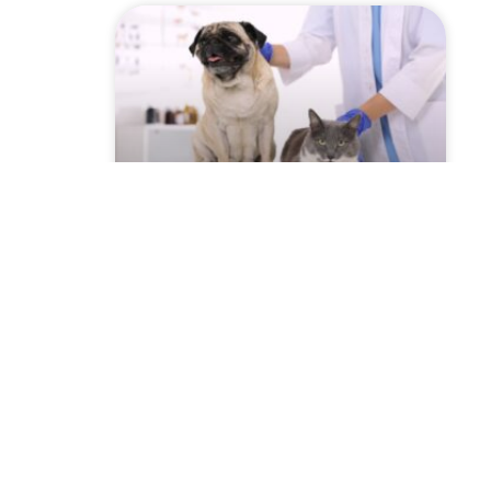
Szczepienie psów i kotów
2026 przeciwko
wściekliźnie! Sprawdź
harmonogram w Twojej
miejscowości!
CZYTAJ WIĘCEJ »