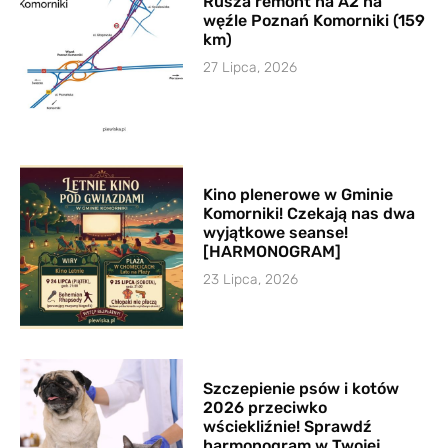
Rusza remont na A2 na
węźle Poznań Komorniki (159
km)
27 Lipca, 2026
Kino plenerowe w Gminie
Komorniki! Czekają nas dwa
wyjątkowe seanse!
[HARMONOGRAM]
23 Lipca, 2026
Szczepienie psów i kotów
2026 przeciwko
wściekliźnie! Sprawdź
harmonogram w Twojej