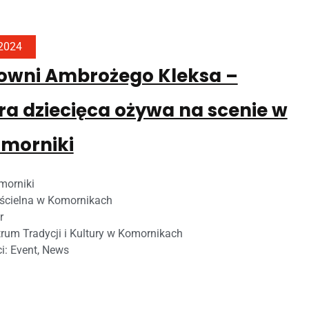
 2024
owni Ambrożego Kleksa –
ura dziecięca ożywa na scenie w
omorniki
morniki
ościelna w Komornikach
r
rum Tradycji i Kultury w Komornikach
ci:
Event
,
News