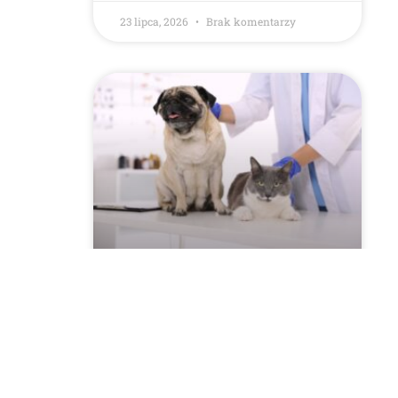
23 lipca, 2026
Brak komentarzy
Szczepienie psów i kotów
2026 przeciwko
wściekliźnie! Sprawdź
harmonogram w Twojej
miejscowości!