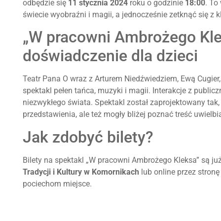
odbędzie się
11 stycznia 2024
roku o godzinie
18:00
. To
świecie wyobraźni i magii, a jednocześnie zetknąć się z kl
„W pracowni Ambrożego Kle
doświadczenie dla dzieci
Teatr Pana O wraz z Arturem Niedźwiedziem, Ewą Cugie
spektakl pełen tańca, muzyki i magii. Interakcje z public
niezwykłego świata. Spektakl został zaprojektowany tak,
przedstawienia, ale też mogły bliżej poznać treść uwielbia
Jak zdobyć bilety?
Bilety na spektakl „W pracowni Ambrożego Kleksa” są ju
Tradycji i Kultury w Komornikach
lub online przez stronę
pociechom miejsce.