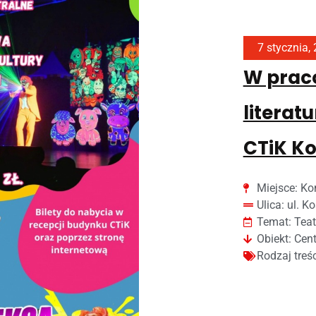
7 stycznia,
W prac
literat
CTiK K
Miejsce:
Ko
Ulica:
ul. K
Temat:
Teat
Obiekt:
Cent
Rodzaj treś