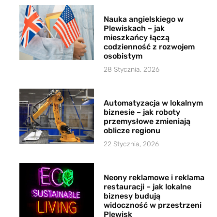
Nauka angielskiego w
Plewiskach – jak
mieszkańcy łączą
codzienność z rozwojem
osobistym
28 Stycznia, 2026
Automatyzacja w lokalnym
biznesie – jak roboty
przemysłowe zmieniają
oblicze regionu
22 Stycznia, 2026
Neony reklamowe i reklama
restauracji – jak lokalne
biznesy budują
widoczność w przestrzeni
Plewisk