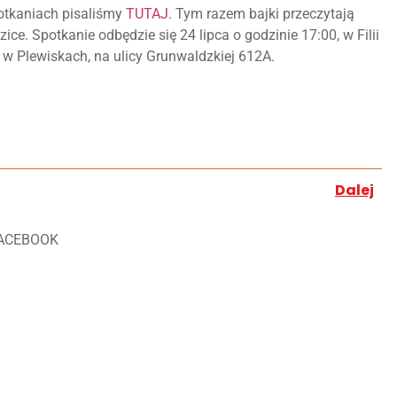
otkaniach pisaliśmy
TUTAJ
. Tym razem bajki przeczytają
ice. Spotkanie odbędzie się 24 lipca o godzinie 17:00, w Filii
j w Plewiskach, na ulicy Grunwaldzkiej 612A.
Dalej
ACEBOOK