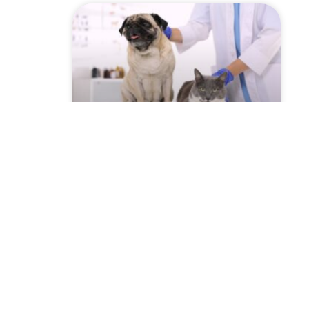
Szczepienie psów i kotów
2026 przeciwko
wściekliźnie! Sprawdź
harmonogram w Twojej
miejscowości!
CZYTAJ WIĘCEJ »