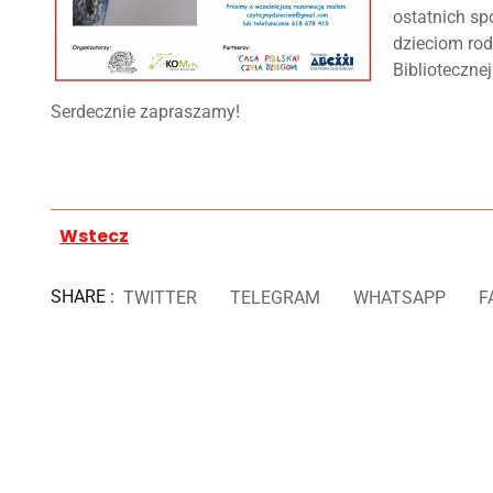
ostatnich sp
dzieciom rodz
Biblioteczne
Serdecznie zapraszamy!
Wstecz
SHARE :
TWITTER
TELEGRAM
WHATSAPP
F