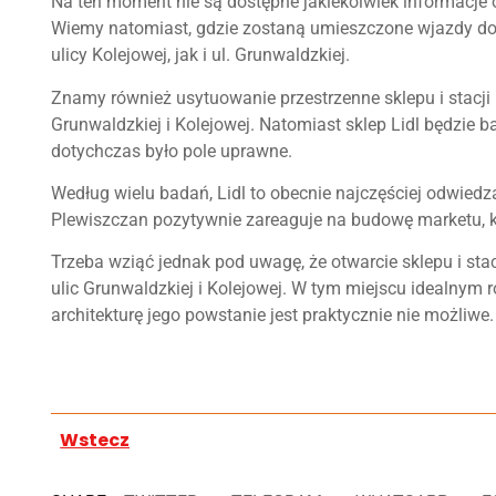
Na ten moment nie są dostępne jakiekolwiek informacje 
Wiemy natomiast, gdzie zostaną umieszczone wjazdy do
ulicy Kolejowej, jak i ul. Grunwaldzkiej.
Znamy również usytuowanie przestrzenne sklepu i stacji 
Grunwaldzkiej i Kolejowej. Natomiast sklep Lidl będzie b
dotychczas było pole uprawne.
Według wielu badań, Lidl to obecnie najczęściej odwied
Plewiszczan pozytywnie zareaguje na budowę marketu, kt
Trzeba wziąć jednak pod uwagę, że otwarcie sklepu i st
ulic Grunwaldzkiej i Kolejowej. W tym miejscu idealnym
architekturę jego powstanie jest praktycznie nie możliwe.
Wstecz