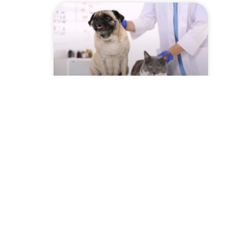
Szczepienie psów i kotów
2026 przeciwko
wściekliźnie! Sprawdź
harmonogram w Twojej
miejscowości!
CZYTAJ WIĘCEJ »