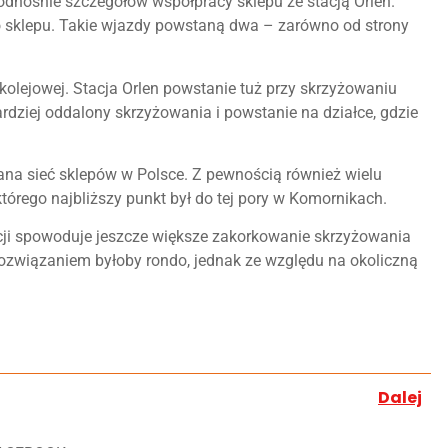
odnośnie szczegółów współpracy sklepu ze stacją Orlen.
 sklepu. Takie wjazdy powstaną dwa – zarówno od strony
kolejowej. Stacja Orlen powstanie tuż przy skrzyżowaniu
ardziej oddalony skrzyżowania i powstanie na działce, gdzie
zana sieć sklepów w Polsce. Z pewnością również wielu
órego najbliższy punkt był do tej pory w Komornikach.
acji spowoduje jeszcze większe zakorkowanie skrzyżowania
 rozwiązaniem byłoby rondo, jednak ze względu na okoliczną
Dalej