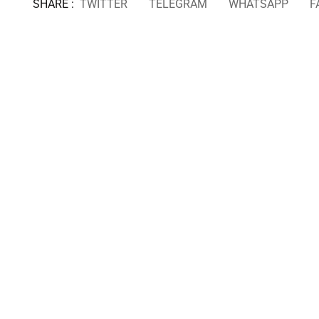
SHARE :
TWITTER
TELEGRAM
WHATSAPP
F